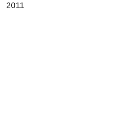
2011
Photovoltaikanlage, Moosburg