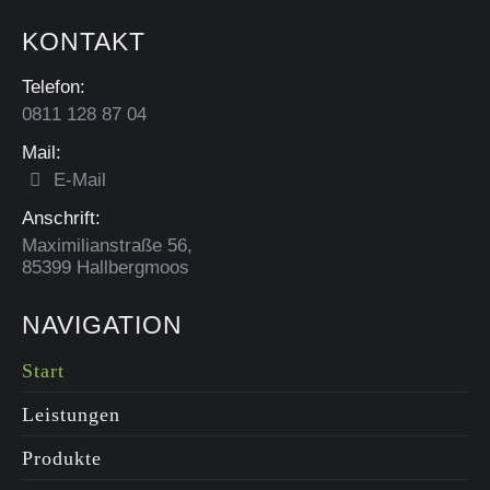
KONTAKT
Leistungen - Kili
Telefon:
Solar-Systeme | PV-
0811 128 87 04
Anlagen
kili-solar.com
Mail:
Leistungen - Planung
und Montage von
E-Mail
Photovoltaikanlagen,
Anschrift:
Speichernachrüstungen
und
Maximilianstraße 56,
Speichererweiterungen
85399 Hallbergmoos
NAVIGATION
2
1
0
Auf Facebook anzeigen
·
Teilen
Start
Leistungen
Produkte