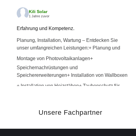
Kili Solar
1 Jahre zuvor
Erfahrung und Kompetenz.
Planung, Installation, Wartung – Entdecken Sie
unser umfangreichen Leistungen:
+ Planung und
Montage von Photovoltaikanlagen
+
Speichernachrüstungen und
Speichererweiterungen
+ Installation von Wallboxen
+ Installation von Heizstäben
+ Taubenschutz für
Photovoltaikanlagen
+ Wartung und Service
+
Reinigung der PV-Anlagen
Mehr Infos:
kili-
Unsere Fachpartner
solar.com/leistungen/
#solarsystem
#solaranlage
#photovoltaikanlagen
#solarenergie