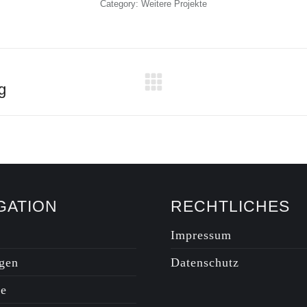
Category:
Weitere Projekte
g
Nächstes
Album:
GATION
RECHTLICHES
Impressum
gen
Datenschutz
te