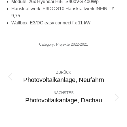
Module: 26x Hyundai HiE- S400VG-400Wp
Hauskraftwerk: E3DC S10 Hauskraftwerk INFINITY
9,75
Wallbox: E3/DC easy connect fix 11 kW
Category:
Projekte 2022-2021
Album-
ZURÜCK
Navigation
Photovoltaikanlage, Neufahrn
Vorheriges
Album:
NÄCHSTES
Photovoltaikanlage, Dachau
Nächstes
Album: