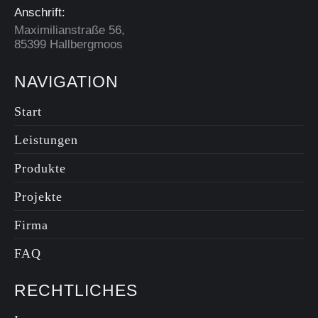
Anschrift:
Speichernachrüstungen
Maximilianstraße 56,
und
85399 Hallbergmoos
Speichererweiterungen
NAVIGATION
2
1
0
Auf Facebook anzeigen
·
Teilen
Start
Leistungen
Produkte
Projekte
Firma
FAQ
RECHTLICHES