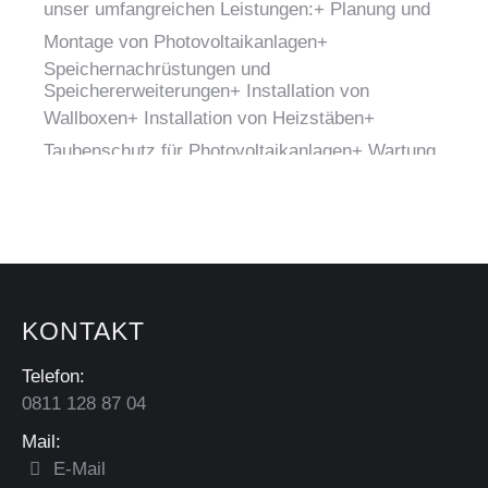
unser umfangreichen Leistungen:
+ Planung und
Montage von Photovoltaikanlagen
+
Speichernachrüstungen und
Speichererweiterungen
+ Installation von
Wallboxen
+ Installation von Heizstäben
+
Taubenschutz für Photovoltaikanlagen
+ Wartung
und Service
+ Reinigung der PV-Anlagen
Mehr
Infos:
kili-solar.com/leistungen/
#solarsystem
#solaranlage
#photovoltaikanlagen
#solarenergie
KONTAKT
Leistungen - Kili
Solar-Systeme | PV-
Telefon:
Anlagen
0811 128 87 04
kili-solar.com
Leistungen - Planung
Mail:
und Montage von
E-Mail
Photovoltaikanlagen,